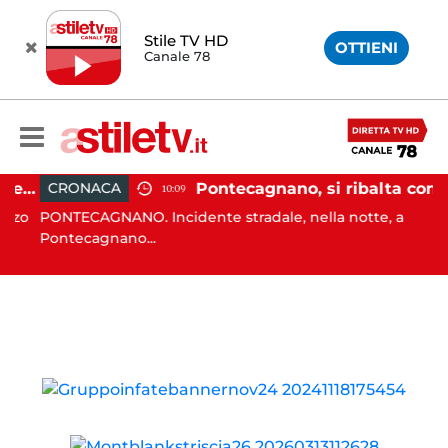
Stile TV HD
OTTIENI
Canale 78
Sant'Antimo, tenta di truffare anziana: 16enne denunciato dai carabinieri
Pontecagnano, si ribalta con l'auto alla rotatoria: giovane ferito
CRONACA
10:09
o
PONTECAGNANO. Incidente stradale, nella notte, a
C
Pontecagnano...
C