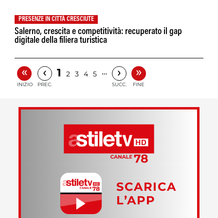
PRESENZE IN CITTÀ CRESCIUTE
Salerno, crescita e competitività: recuperato il gap
digitale della filiera turistica
«
»
‹
›
1
…
2
3
4
5
INIZIO
PREC.
SUCC.
FINE
SCARICA
L’APP