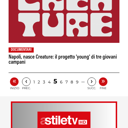
DOCUMENTARI
Napoli, nasce Creature: il progetto 'young' di tre giovani
campani
«
»
‹
›
5
…
1
2
3
4
6
7
8
9
INIZIO
PREC.
SUCC.
FINE