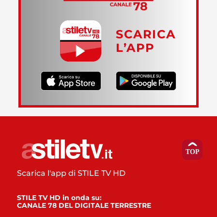
SCARICA
L’APP
Scarica l'app di STILE TV HD
STILE TV HD in onda su:
CANALE 78 DEL DIGITALE TERRESTRE