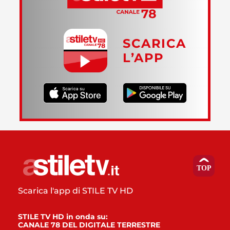
SCARICA
L’APP
Scarica l'app di STILE TV HD
STILE TV HD in onda su:
CANALE 78 DEL DIGITALE TERRESTRE