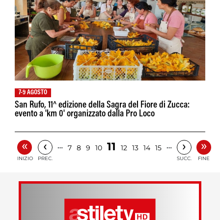
7-9 AGOSTO
San Rufo, 11^ edizione della Sagra del Fiore di Zucca:
evento a 'km 0' organizzato dalla Pro Loco
«
»
‹
›
11
…
…
7
8
9
10
12
13
14
15
INIZIO
PREC.
SUCC.
FINE