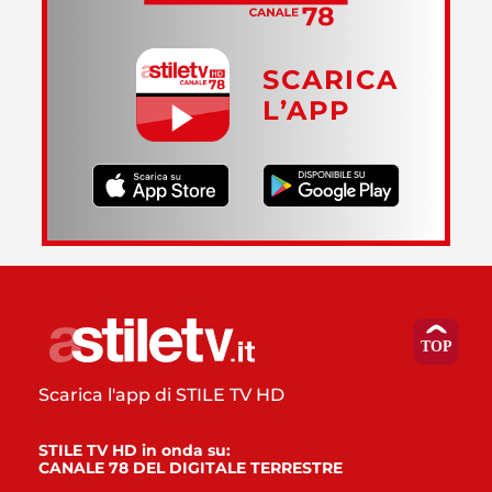
SCARICA
L’APP
Scarica l'app di STILE TV HD
STILE TV HD in onda su:
CANALE 78 DEL DIGITALE TERRESTRE