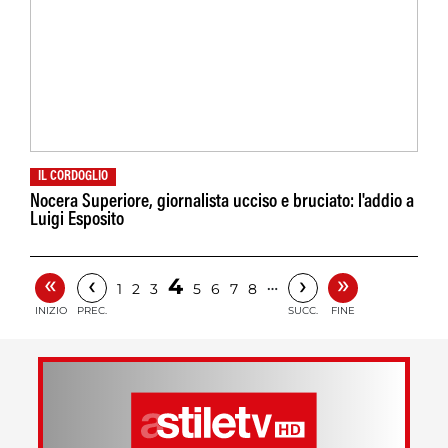
IL CORDOGLIO
Nocera Superiore, giornalista ucciso e bruciato: l'addio a
Luigi Esposito
«
»
‹
›
4
…
1
2
3
5
6
7
8
INIZIO
PREC.
SUCC.
FINE