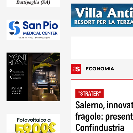
ECONOMIA
"STRATER"
Salerno, innova
fragole: presenta
Confindustria