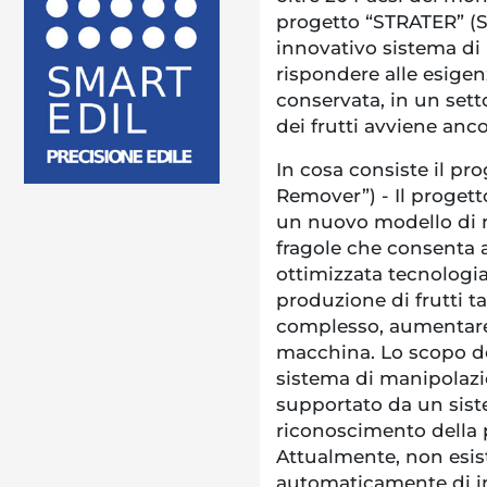
progetto “STRATER” (
innovativo sistema di 
rispondere alle esigenz
conservata, in un sett
dei frutti avviene an
In cosa consiste il p
Remover”) - Il progett
un nuovo modello di m
fragole che consenta 
ottimizzata tecnologia
produzione di frutti tag
complesso, aumentare l
macchina. Lo scopo de
sistema di manipolazio
supportato da un siste
riconoscimento della p
Attualmente, non esis
automaticamente di in