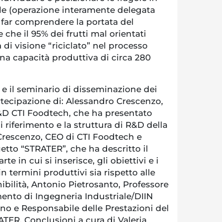
le (operazione interamente delegata
 far comprendere la portata del
che il 95% dei frutti mal orientati
 di visione “riciclato” nel processo
na capacità produttiva di circa 280
e il seminario di disseminazione dei
partecipazione di: Alessandro Crescenzo,
D CTI Foodtech, che ha presentato
di riferimento e la struttura di R&D della
Crescenzo, CEO di CTI Foodtech e
tto “STRATER”, che ha descritto il
rte in cui si inserisce, gli obiettivi e i
 in termini produttivi sia rispetto alle
ibilità, Antonio Pietrosanto, Professore
mento di Ingegneria Industriale/DIIN
erno e Responsabile delle Prestazioni del
TER. Conclusioni a cura di Valeria