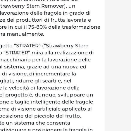
Strawberry Stem Remover), un
lavorazione delle fragole in grado di
e dei produttori di frutta lavorata e
ore in cui il 75-80% della trasformazione
cora manualmente.
rogetto “STRATER” (“Strawberry Stem
o “STRATER” mira alla realizzazione di
acchinario per la lavorazione delle
al sistema, grazie ad una nuova ed
 di visione, di incrementare la
liati, ridurre gli scarti e, nel
a velocità di lavorazione della
l progetto è, dunque, sviluppare un
ne e taglio intelligente delle fragole
ma di visione artificiale applicato al
osizione del picciolo del frutto.
te un sistema che consenta
dividuare e posizionare le fragole in