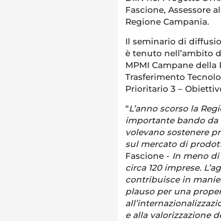
Fascione, Assessore al
Regione Campania.
Il seminario di diffusi
è tenuto nell’ambito d
MPMI Campane della Re
Trasferimento Tecnolo
Prioritario 3 – Obiettiv
“
L’anno scorso la Reg
importante bando da b
volevano sostenere pro
sul mercato di prodot
Fascione -
In meno di 
circa 120 imprese. L’a
contribuisce in maniera
plauso per una propen
all’internazionalizzazi
e alla valorizzazione de