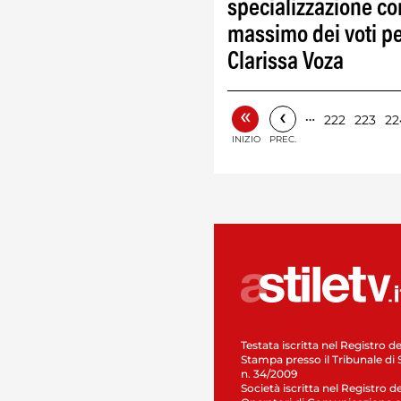
specializzazione con
massimo dei voti p
Clarissa Voza
«
‹
…
222
223
22
INIZIO
PREC.
Testata iscritta nel Registro de
Stampa presso il Tribunale di 
n. 34/2009
Società iscritta nel Registro de