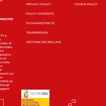
/o
PRIVACY POLICY
COOKIE POLICY
POLICY DIVERSITÀ
ERRESTRE
DICHIARAZIONE DI
TRASPARENZA
LETV è
a
GESTIONE DEI RECLAMI
ziale, di
dio/video,
i e
spositivo
zo di
 e tutto
on
 è
esenti sul
un
nibile ad
ora gli
aggiosi.