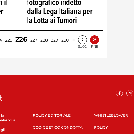
 il
fotografico indetto
er
dalla Lega Italiana per
la Lotta ai Tumori
»
›
226
…
4
225
227
228
229
230
SUCC.
FINE
lla
POLICY EDITORIALE
WHISTLEBLOWER
Salerno al
CODICE ETICO CONDOTTA
POLICY
gli