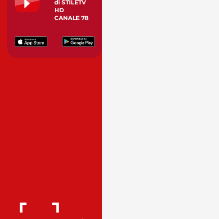
di STILETV
HD
CANALE 78