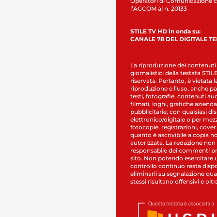
Operatori di Comunicazione c
l’AGCOM al n. 20133
STILE TV HD in onda su:
CANALE 78 DEL DIGITALE T
La riproduzione dei contenuti
giornalistici della testata STI
riservata. Pertanto, è vietata l
riproduzione e l’uso, anche par
testi, fotografie, contenuti au
filmati, loghi, grafiche aziendal
pubblicitarie, con qualsiasi di
elettronico/digitale o per mez
fotocopie, registrazioni, cover
quanto è ascrivibile a copia n
autorizzata. La redazione non
responsabile dei commenti pr
sito. Non potendo esercitare 
controllo continuo resta dispo
eliminarli su segnalazione qual
stessi risultano offensivi e oltr