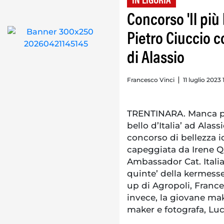
IN LIGURIA
Concorso 'Il più 
Pietro Ciuccio 
di Alassio
Francesco Vinci
11 luglio 2023 
TRENTINARA. Manca poc
bello d’Italia’ ad Alas
concorso di bellezza i
capeggiata da Irene Qu
Ambassador Cat. Italia
quinte’ della kermesse
up di Agropoli, Franc
invece, la giovane mak
maker e fotografa, Luc