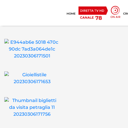
HOME
CR