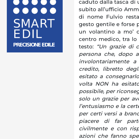
caduto dalla tasca di
subito all’ufficio Ammi
di nome Fulvio rest
gesto gentile e forse p
un volantino a mo’ di
centro medico, tra lo 
testo:
“Un grazie di c
persona che, dopo av
involontariamente a 
credito, libretto de
esitato a consegnarlo 
volta NON ha esitat
possibile, per riconse
solo un grazie per a
l’entusiasmo e la cert
per certi versi a bran
piacere di far par
civilmente e con risp
azioni che fanno spe