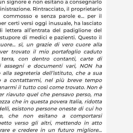
 un signore e non esitano a consegnarlo
nistrazione. Rintracciato, il proprietario
a commosso e senza parole e… per il
er certi versi oggi inusuale, ha lasciato
 lettera all’entrata del padiglione del
stupore di medici e pazienti. Questo il
uore… sì, un grazie di vero cuore alla
er trovato il mio portafoglio caduto
terra, con dentro contanti, carte di
gli assegni e documenti vari, NON ha
alla segreteria dell’istituto, che a sua
o a contattarmi, nel più breve tempo
gnarmi il tutto così come trovato. Non è
ver riavuto quel che pensavo perso, ma
ezza che in questa povera Italia, ridotta
delli, esistono persone oneste di cui ho
te, che non esitano a comportarsi
etto verso gli altri, mettendo in atto
rare e credere in un futuro migliore…