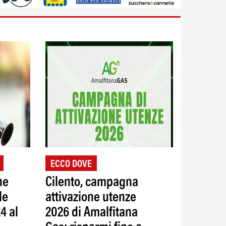
ECCO DOVE
ne
Cilento, campagna
le
attivazione utenze
4 al
2026 di Amalfitana