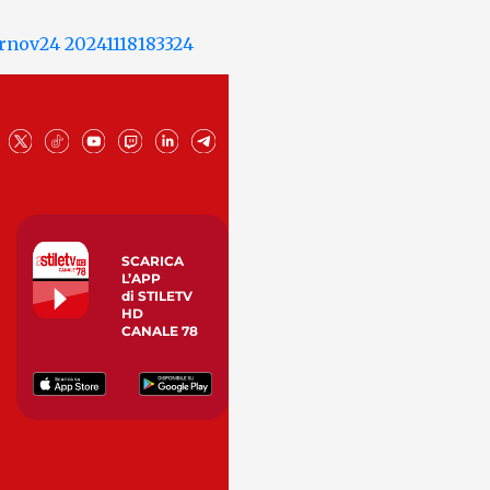
SCARICA
L’APP
di STILETV
HD
CANALE 78