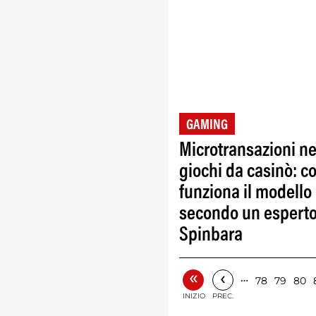
GAMING
Microtransazioni ne
giochi da casinò: 
funziona il modello
secondo un espert
Spinbara
«
‹
…
78
79
80
INIZIO
PREC.