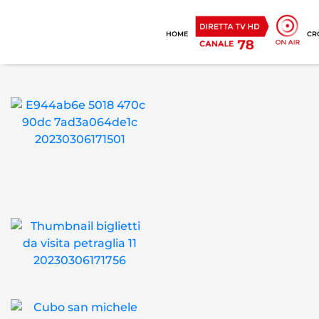
HOME
CR