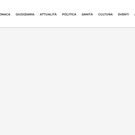
ONACA
GIUDIZIARIA
ATTUALITÀ
POLITICA
SANITÀ
CULTURA
EVENTI