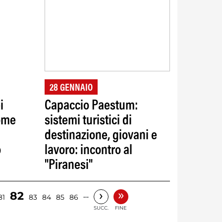
28 GENNAIO
i
Capaccio Paestum:
come
sistemi turistici di
destinazione, giovani e
o
lavoro: incontro al
"Piranesi"
»
›
82
…
81
83
84
85
86
SUCC.
FINE