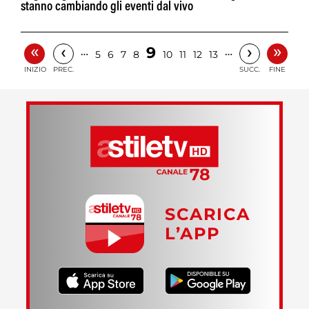
stanno cambiando gli eventi dal vivo
«
»
‹
›
9
…
…
5
6
7
8
10
11
12
13
INIZIO
PREC.
SUCC.
FINE
SCARICA
L’APP