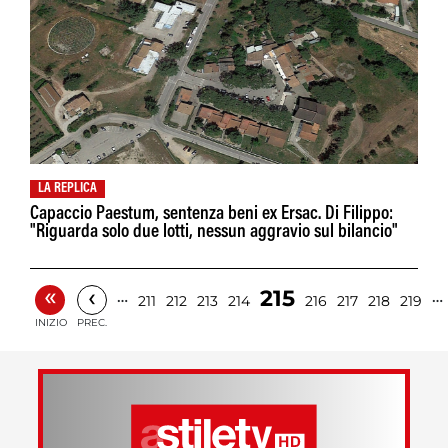
LA REPLICA
Capaccio Paestum, sentenza beni ex Ersac. Di Filippo:
"Riguarda solo due lotti, nessun aggravio sul bilancio"
«
‹
215
…
…
211
212
213
214
216
217
218
219
INIZIO
PREC.