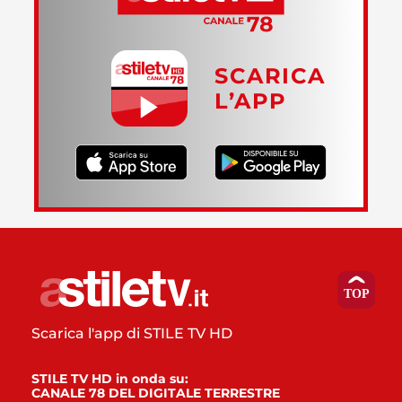
SCARICA
L’APP
Scarica l'app di STILE TV HD
STILE TV HD in onda su:
CANALE 78 DEL DIGITALE TERRESTRE