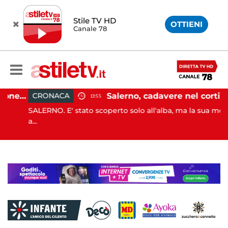
Stile TV HD
OTTIENI
Canale 78
Capaccio Paestum, evasione tassa di soggiorno: scoperte 49 strutture fantasma, elevate 132 sanzioni
Salerno, cadavere nel cortile di un palazzo: indaga la Polizia
CRONACA
13:55
SALERNO. E' stato scoperto solo all'alba, ma la sua morte è
a...