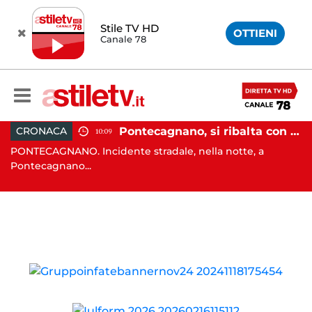
Stile TV HD
OTTIENI
Canale 78
raffollato nel centro storico: maxi sanzione e trasferimento ospiti
Pontecagnano, si ribalta con l'auto alla rotatoria: giovane ferito
CRONACA
10:09
PONTECAGNANO. Incidente stradale, nella notte, a
C
Pontecagnano...
Ca