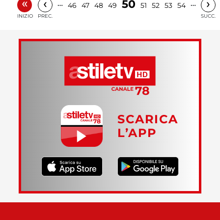
«
‹
›
50
…
…
46
47
48
49
51
52
53
54
INIZIO
PREC.
SUCC.
SCARICA
L’APP