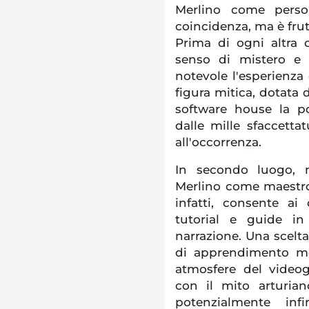
Merlino come perso
coincidenza, ma è frut
Prima di ogni altra 
senso di mistero e 
notevole l'esperienza
figura mitica, dotata d
software house la po
dalle mille sfaccetta
all'occorrenza.
In secondo luogo, n
Merlino come maestro 
infatti, consente ai
tutorial e guide i
narrazione. Una scelta
di apprendimento me
atmosfere del videog
con il mito arturia
potenzialmente inf