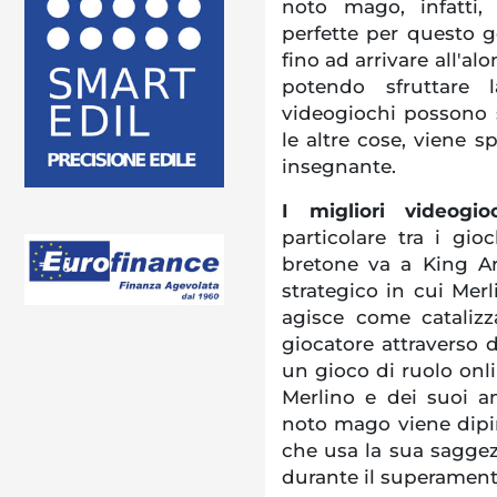
noto mago, infatti, 
perfette per questo g
fino ad arrivare all'al
potendo sfruttare 
videogiochi possono sb
le altre cose, viene 
insegnante.
I migliori videogi
particolare tra i gio
bretone va a King Ar
strategico in cui Mer
agisce come catalizz
giocatore attraverso 
un gioco di ruolo onl
Merlino e dei suoi am
noto mago viene dipi
che usa la sua saggez
durante il superamento