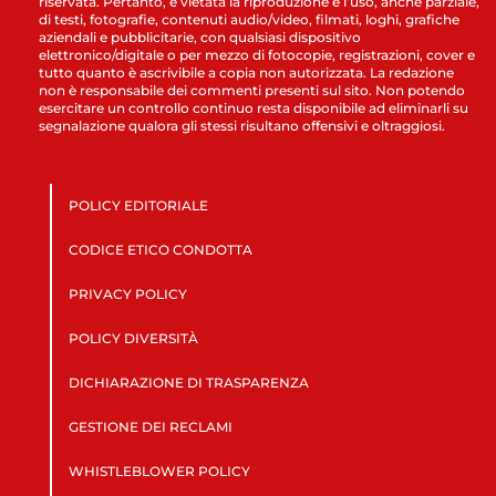
riservata. Pertanto, è vietata la riproduzione e l’uso, anche parziale,
di testi, fotografie, contenuti audio/video, filmati, loghi, grafiche
aziendali e pubblicitarie, con qualsiasi dispositivo
elettronico/digitale o per mezzo di fotocopie, registrazioni, cover e
tutto quanto è ascrivibile a copia non autorizzata. La redazione
non è responsabile dei commenti presenti sul sito. Non potendo
esercitare un controllo continuo resta disponibile ad eliminarli su
segnalazione qualora gli stessi risultano offensivi e oltraggiosi.
POLICY EDITORIALE
CODICE ETICO CONDOTTA
PRIVACY POLICY
POLICY DIVERSITÀ
DICHIARAZIONE DI TRASPARENZA
GESTIONE DEI RECLAMI
WHISTLEBLOWER POLICY