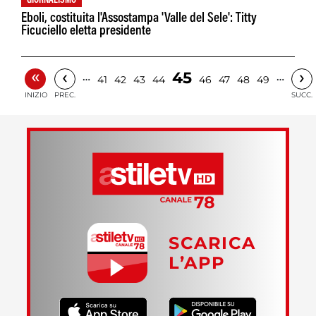
GIORNALISMO
Eboli, costituita l'Assostampa 'Valle del Sele': Titty
Ficuciello eletta presidente
«
‹
›
45
…
…
41
42
43
44
46
47
48
49
INIZIO
PREC.
SUCC.
SCARICA
L’APP