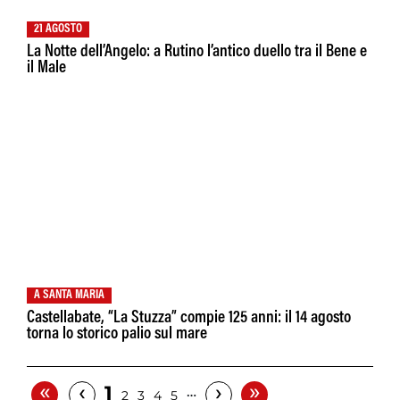
21 AGOSTO
La Notte dell’Angelo: a Rutino l’antico duello tra il Bene e
il Male
A SANTA MARIA
Castellabate, “La Stuzza” compie 125 anni: il 14 agosto
torna lo storico palio sul mare
«
»
‹
›
1
…
2
3
4
5