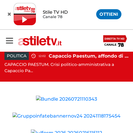
Stile TV HD
OTTIENI
Canale 78
 Campi Flegrei, nuova scossa e sciame sismico
Capaccio Paestum, affondo di Forza Italia: "Paolino è arrivato al capolinea"
POLITICA
12:02
CAPACCIO PAESTUM. Crisi politico-amministrativa a
AV
Capaccio Pa...
un