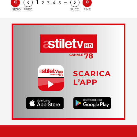
«
»
‹
›
1
…
2
3
4
5
INIZIO
PREC.
SUCC.
FINE
SCARICA
L’APP