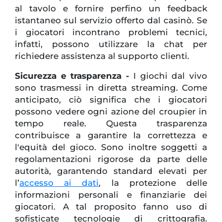
al tavolo e fornire perfino un feedback
istantaneo sul servizio offerto dal casinò. Se
i giocatori incontrano problemi tecnici,
infatti, possono utilizzare la chat per
richiedere assistenza al supporto clienti.
Sicurezza e trasparenza -
I giochi dal vivo
sono trasmessi in diretta streaming. Come
anticipato, ciò significa che i giocatori
possono vedere ogni azione del croupier in
tempo reale. Questa trasparenza
contribuisce a garantire la correttezza e
l'equità del gioco. Sono inoltre soggetti a
regolamentazioni rigorose da parte delle
autorità, garantendo standard elevati per
l’
accesso ai dati
, la protezione delle
informazioni personali e finanziarie dei
giocatori. A tal proposito fanno uso di
sofisticate tecnologie di crittografia.