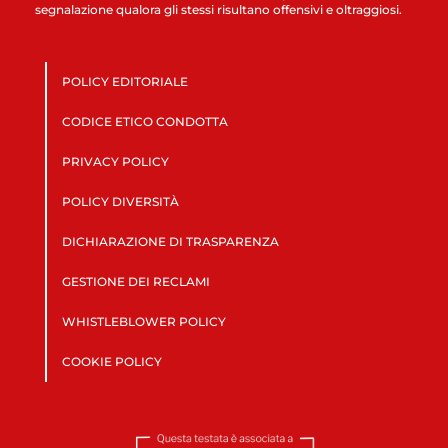
segnalazione qualora gli stessi risultano offensivi e oltraggiosi.
POLICY EDITORIALE
CODICE ETICO CONDOTTA
PRIVACY POLICY
POLICY DIVERSITÀ
DICHIARAZIONE DI TRASPARENZA
GESTIONE DEI RECLAMI
WHISTLEBLOWER POLICY
COOKIE POLICY