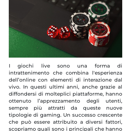
I giochi live sono una forma di
intrattenimento che combina l'esperienza
dell’online con elementi di interazione dal
vivo. In questi ultimi anni, anche grazie al
diffondersi di molteplici piattaforme, hanno
ottenuto l’apprezzamento degli utenti,
sempre più attratti da queste nuove
tipologie di gaming. Un successo crescente
che può essere attribuito a diversi fattori,
scopriamo quali sono i principali che hanno