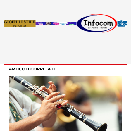
ARTICOLI CORRELATI