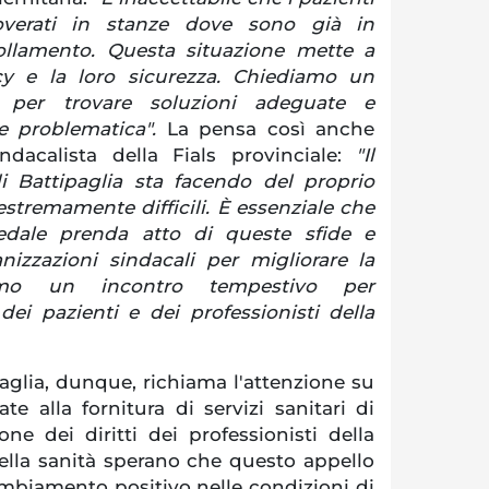
overati in stanze dove sono già in
follamento. Questa situazione mette a
acy e la loro sicurezza. Chiediamo un
 per trovare soluzioni adeguate e
ve problematica".
La pensa così anche
ndacalista della Fials provinciale:
"Il
di Battipaglia sta facendo del proprio
stremamente difficili. È essenziale che
pedale prenda atto di queste sfide e
nizzazioni sindacali per migliorare la
iamo un incontro tempestivo per
dei pazienti e dei professionisti della
aglia, dunque, richiama l'attenzione su
ate alla fornitura di servizi sanitari di
one dei diritti dei professionisti della
della sanità sperano che questo appello
mbiamento positivo nelle condizioni di