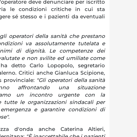
 l'operatore deve denunciare per iscritto
aria le condizioni critiche in cui sta
ere sé stesso e i pazienti da eventuali
gli operatori della sanità che prestano
ondizioni va assolutamente tutelata e
minimi di dignità. Le competenze dei
valutate e non svilite ed umiliate come
"
ha detto Carlo Lopopolo, segretario
alerno. Critici anche Gianluca Scipione,
ls provinciale:
"Gli operatori della sanità
anno affrontando una situazione
ediamo un incontro urgente con la
e tutte le organizzazioni sindacali per
 emergenza e garantire condizioni di
ose".
zza d'onda anche Caterina Altieri,
alernitana:
"È inaccettabile che i pazienti