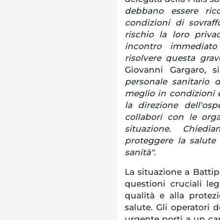
debbano essere ric
condizioni di sovraf
rischio la loro priv
incontro immediato
risolvere questa gra
Giovanni Gargaro, si
personale sanitario 
meglio in condizioni e
la direzione dell'os
collabori con le orga
situazione. Chied
proteggere la salute 
sanità".
La situazione a Battip
questioni cruciali leg
qualità e alla protezi
salute. Gli operatori 
urgente porti a un ca