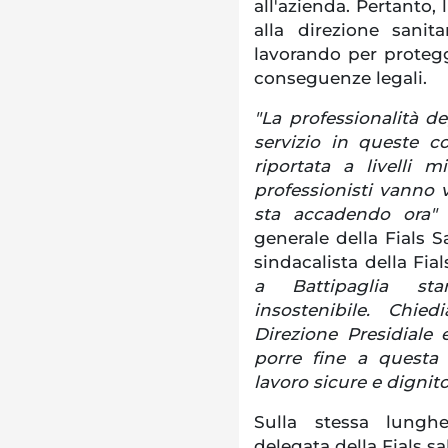
all'azienda. Pertanto,
alla direzione sanit
lavorando per protegg
conseguenze legali.
"La professionalità de
servizio in queste c
riportata a livelli 
professionisti vanno 
sta accadendo ora
generale della Fials S
sindacalista della Fia
a Battipaglia st
insostenibile. Chi
Direzione Presidiale 
porre fine a questa
lavoro sicure e dignit
Sulla stessa lunghe
delegata della Fials s