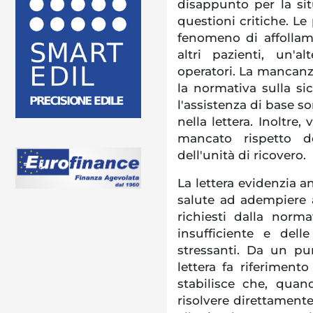
disappunto per la sit
questioni critiche. Le
fenomeno di affollam
altri pazienti, un'al
operatori. La mancanza
la normativa sulla si
l'assistenza di base s
nella lettera. Inoltre,
mancato rispetto d
dell'unità di ricovero.
La lettera evidenzia an
salute ad adempiere ai
richiesti dalla norm
insufficiente e del
stressanti. Da un pu
lettera fa riferimen
stabilisce che, qua
risolvere direttament