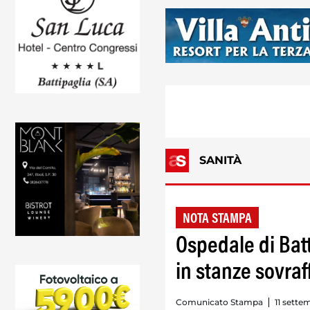
SANITÀ
NOTA STAMPA
Ospedale di Batt
in stanze sovraf
Comunicato Stampa
11 sette