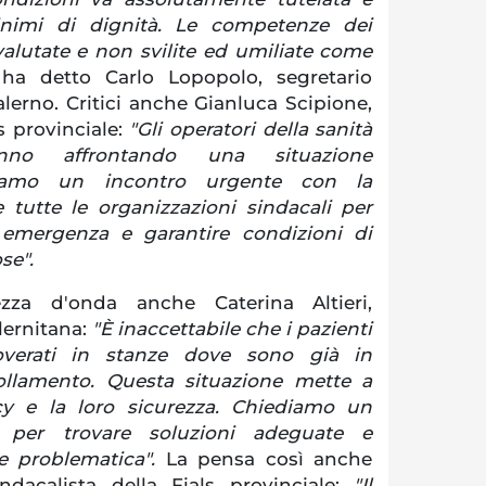
minimi di dignità. Le competenze dei
valutate e non svilite ed umiliate come
"
ha detto Carlo Lopopolo, segretario
alerno. Critici anche Gianluca Scipione,
ls provinciale:
"Gli operatori della sanità
anno affrontando una situazione
ediamo un incontro urgente con la
e tutte le organizzazioni sindacali per
 emergenza e garantire condizioni di
ose".
zza d'onda anche Caterina Altieri,
alernitana:
"È inaccettabile che i pazienti
overati in stanze dove sono già in
follamento. Questa situazione mette a
acy e la loro sicurezza. Chiediamo un
 per trovare soluzioni adeguate e
ve problematica".
La pensa così anche
ndacalista della Fials provinciale:
"Il