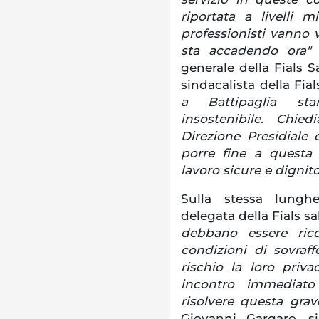
riportata a livelli 
professionisti vanno 
sta accadendo ora
generale della Fials S
sindacalista della Fia
a Battipaglia st
insostenibile. Chi
Direzione Presidiale 
porre fine a questa
lavoro sicure e dignit
Sulla stessa lunghe
delegata della Fials s
debbano essere ric
condizioni di sovraf
rischio la loro priv
incontro immediato
risolvere questa gra
Giovanni Gargaro, si