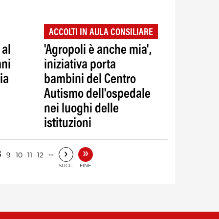
ACCOLTI IN AULA CONSILIARE
 al
'Agropoli è anche mia',
ani
iniziativa porta
ia
bambini del Centro
Autismo dell'ospedale
nei luoghi delle
istituzioni
»
›
8
…
9
10
11
12
SUCC.
FINE