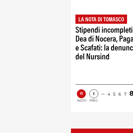
LA NOTA DI TOMASCO
Stipendi incompleti
Dea di Nocera, Pag
e Scafati: la denunc
del Nursind
«
‹
…
4
5
6
7
INIZIO
PREC.