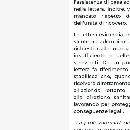
l'assistenza di base s
nella lettera. Inoltre,
mancato rispetto d
dell'unità di ricovero.
La lettera evidenzia an
salute ad adempiere ai
richiesti dalla norm
insufficiente e del
stressanti. Da un pu
lettera fa riferimen
stabilisce che, qua
risolvere direttament
all'azienda. Pertanto,
alla direzione sanit
lavorando per protegg
conseguenze legali.
"La professionalità de
servizio in queste c