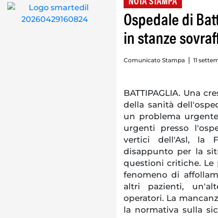
NOTA STAMPA
Ospedale di Batt
in stanze sovraf
Comunicato Stampa
11 sette
BATTIPAGLIA. Una cres
della sanità dell'ospe
un problema urgente 
urgenti presso l'ospe
vertici dell'Asl, l
disappunto per la sit
questioni critiche. Le
fenomeno di affollam
altri pazienti, un'al
operatori. La mancanza
la normativa sulla si