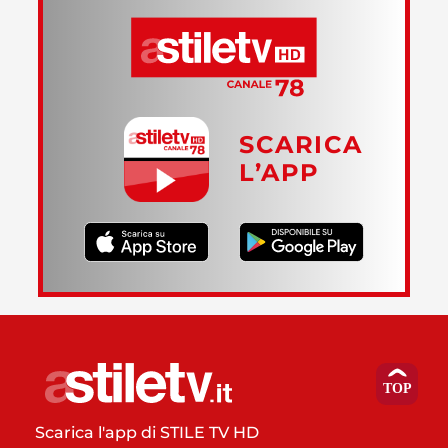
SCARICA
L’APP
Scarica l'app di STILE TV HD