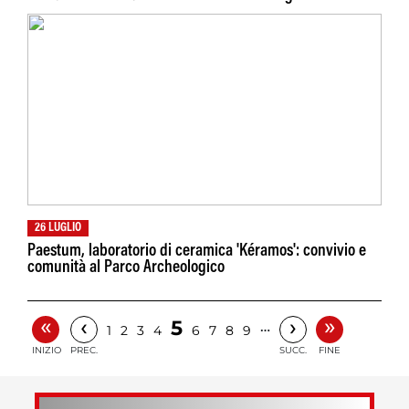
26 LUGLIO
Paestum, laboratorio di ceramica 'Kéramos': convivio e
comunità al Parco Archeologico
«
»
‹
›
5
…
1
2
3
4
6
7
8
9
INIZIO
PREC.
SUCC.
FINE