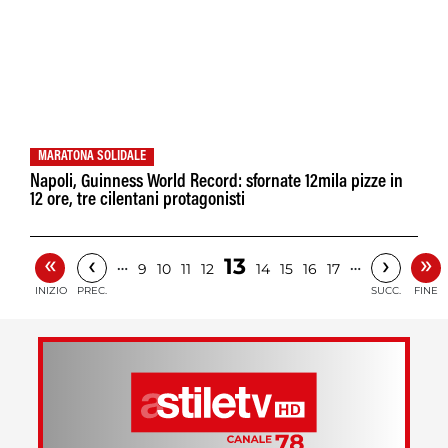
MARATONA SOLIDALE
Napoli, Guinness World Record: sfornate 12mila pizze in
12 ore, tre cilentani protagonisti
«
»
‹
›
13
…
…
9
10
11
12
14
15
16
17
INIZIO
PREC.
SUCC.
FINE