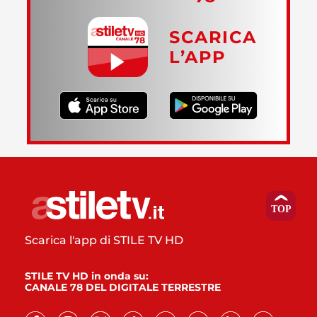
SCARICA
L’APP
Scarica l'app di STILE TV HD
STILE TV HD in onda su:
CANALE 78 DEL DIGITALE TERRESTRE