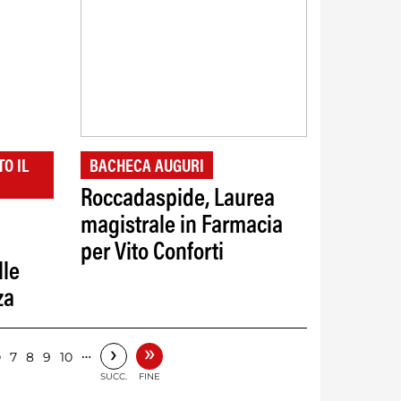
O IL
BACHECA AUGURI
Roccadaspide, Laurea
magistrale in Farmacia
per Vito Conforti
lle
za
»
›
6
…
7
8
9
10
SUCC.
FINE