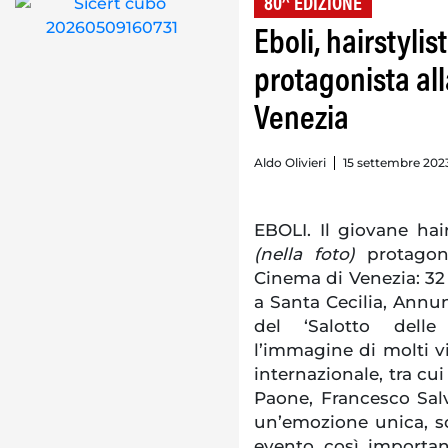
80^ EDIZIONE
Eboli, hairstyl
protagonista al
Venezia
Aldo Olivieri
15 settembre 202
EBOLI. Il giovane ha
(nella foto)
protagoni
Cinema di Venezia: 32 
a Santa Cecilia, Annun
del ‘Salotto delle
l’immagine di molti v
internazionale, tra cu
Paone, Francesco Sal
un’emozione unica, s
evento così importan