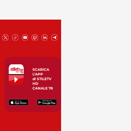
SCARICA
L’APP
di STILETV
HD
CANALE 78