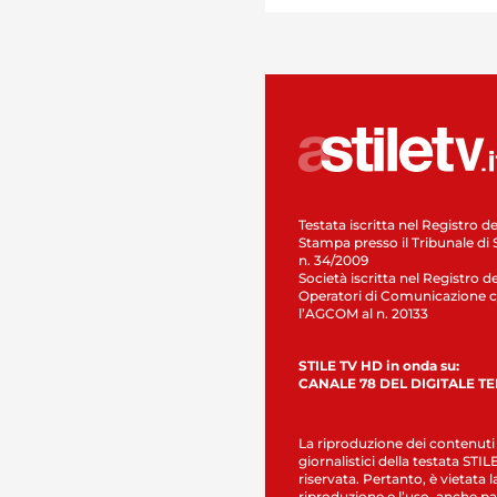
Testata iscritta nel Registro de
Stampa presso il Tribunale di 
n. 34/2009
Società iscritta nel Registro de
Operatori di Comunicazione c
l’AGCOM al n. 20133
STILE TV HD in onda su:
CANALE 78 DEL DIGITALE T
La riproduzione dei contenuti
giornalistici della testata STI
riservata. Pertanto, è vietata l
riproduzione e l’uso, anche par