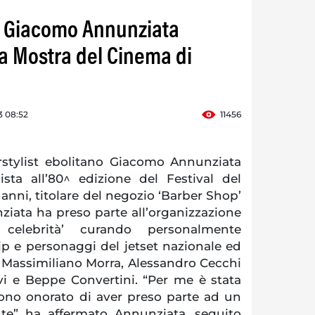
ist Giacomo Annunziata
la Mostra del Cinema di
3 08:52
11456
irstylist ebolitano Giacomo Annunziata
sta all’80^ edizione del Festival del
anni, titolare del negozio ‘Barber Shop’
ziata ha preso parte all’organizzazione
 celebrità’ curando personalmente
ip e personaggi del jetset nazionale ed
i Massimiliano Morra, Alessandro Cecchi
vi e Beppe Convertini. “Per me è stata
ono onorato di aver preso parte ad un
te” ha affermato Annunziata, seguito