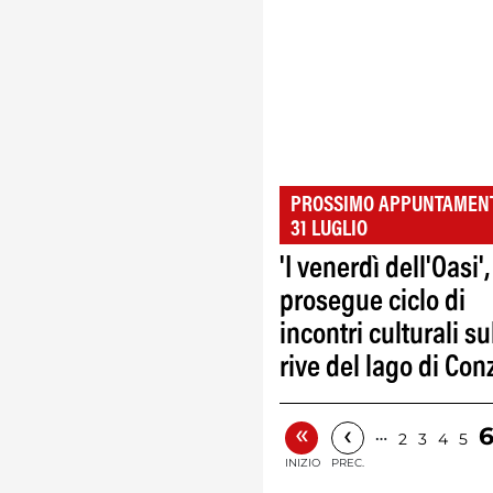
PROSSIMO APPUNTAMENT
31 LUGLIO
'I venerdì dell'Oasi',
prosegue ciclo di
incontri culturali su
rive del lago di Con
«
‹
…
2
3
4
5
INIZIO
PREC.