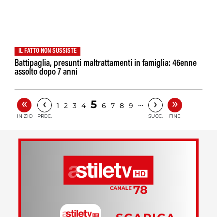
IL FATTO NON SUSSISTE
Battipaglia, presunti maltrattamenti in famiglia: 46enne
assolto dopo 7 anni
«
»
‹
›
5
…
1
2
3
4
6
7
8
9
INIZIO
PREC.
SUCC.
FINE