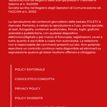
Testata iscritta nel Registro della Stampa presso il Tribunale di
Salerno al n. 34/2009
Società iscritta nel Registro degli Operatori di Comunicazione c/o
l’AGCOM al n. 20133
La riproduzione dei contenuti giornalistici della testata STILETV è
riservata. Pertanto, è vietata la riproduzione e l’uso, anche parziale,
di testi, fotografie, contenuti audio/video, filmati, loghi, grafiche
aziendali e pubblicitarie, con qualsiasi dispositivo
elettronico/digitale o per mezzo di fotocopie, registrazioni, cover e
tutto quanto è ascrivibile a copia non autorizzata. La redazione
non è responsabile dei commenti presenti sul sito. Non potendo
esercitare un controllo continuo resta disponibile ad eliminarli su
segnalazione qualora gli stessi risultano offensivi e oltraggiosi.
POLICY EDITORIALE
CODICE ETICO CONDOTTA
PRIVACY POLICY
POLICY DIVERSITÀ