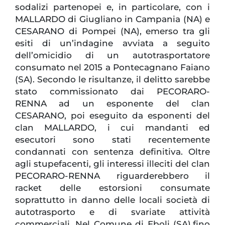
sodalizi partenopei e, in particolare, con i
MALLARDO di Giugliano in Campania (NA) e
CESARANO di Pompei (NA), emerso tra gli
esiti di un’indagine avviata a seguito
dell’omicidio di un autotrasportatore
consumato nel 2015 a Pontecagnano Faiano
(SA). Secondo le risultanze, il delitto sarebbe
stato commissionato dai PECORARO-
RENNA ad un esponente del clan
CESARANO, poi eseguito da esponenti del
clan MALLARDO, i cui mandanti ed
esecutori sono stati recentemente
condannati con sentenza definitiva. Oltre
agli stupefacenti, gli interessi illeciti del clan
PECORARO-RENNA riguarderebbero il
racket delle estorsioni consumate
soprattutto in danno delle locali società di
autotrasporto e di svariate attività
commerciali. Nel Comune di Eboli (SA),fino