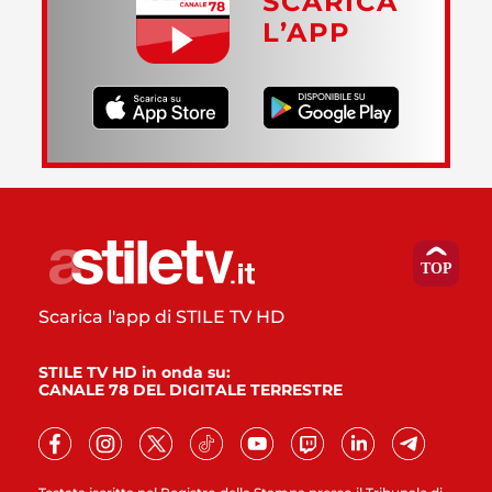
SCARICA
L’APP
Scarica l'app di STILE TV HD
STILE TV HD in onda su:
CANALE 78 DEL DIGITALE TERRESTRE