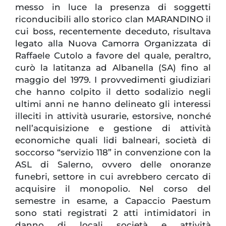
messo in luce la presenza di soggetti
riconducibili allo storico clan MARANDINO il
cui boss, recentemente deceduto, risultava
legato alla Nuova Camorra Organizzata di
Raffaele Cutolo a favore del quale, peraltro,
curò la latitanza ad Albanella (SA) fino al
maggio del 1979. I provvedimenti giudiziari
che hanno colpito il detto sodalizio negli
ultimi anni ne hanno delineato gli interessi
illeciti in attività usurarie, estorsive, nonché
nell’acquisizione e gestione di attività
economiche quali lidi balneari, società di
soccorso “servizio 118” in convenzione con la
ASL di Salerno, ovvero delle onoranze
funebri, settore in cui avrebbero cercato di
acquisire il monopolio. Nel corso del
semestre in esame, a Capaccio Paestum
sono stati registrati 2 atti intimidatori in
danno di locali società e attività