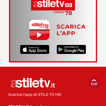
SCARICA
L’APP
Scarica l'app di STILE TV HD