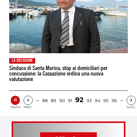
LA DECISIONE
Sindaco di Santa Marina, stop ai domiciliari per
concussione: la Cassazione ordina una nuova
valutazione
«
‹
›
92
…
…
88
89
90
91
93
94
95
96
INIZIO
PREC.
SUCC.