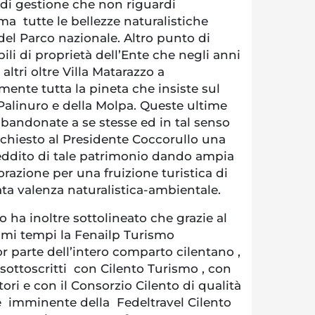
 di gestione che non riguardi
 ma tutte le bellezze naturalistiche
 del Parco nazionale. Altro punto di
ili di proprietà dell’Ente che negli anni
 altri oltre Villa Matarazzo a
amente tutta la pineta che insiste sul
alinuro e della Molpa. Queste ultime
bandonate a se stesse ed in tal senso
 chiesto al Presidente Coccorullo una
eddito di tale patrimonio dando ampia
borazione per una fruizione turistica di
vata valenza naturalistica-ambientale.
o ha inoltre sottolineato che grazie al
timi tempi la Fenailp Turismo
 parte dell’intero comparto cilentano ,
i sottoscritti con Cilento Turismo , con
ori e con il Consorzio Cilento di qualità
ne imminente della Fedeltravel Cilento