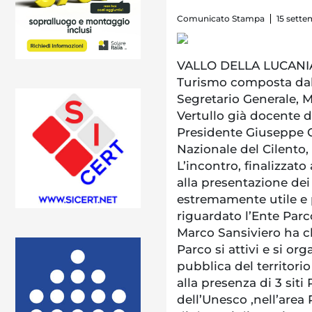
Comunicato Stampa
15 sette
VALLO DELLA LUCANIA.
Turismo composta dal 
Segretario Generale, M
Vertullo già docente di
Presidente Giuseppe C
Nazionale del Cilento,
L’incontro, finalizzat
alla presentazione dei 
estremamente utile e p
riguardato l’Ente Parco
Marco Sansiviero ha ch
Parco si attivi e si or
pubblica del territorio
alla presenza di 3 sit
dell’Unesco ,nell’area