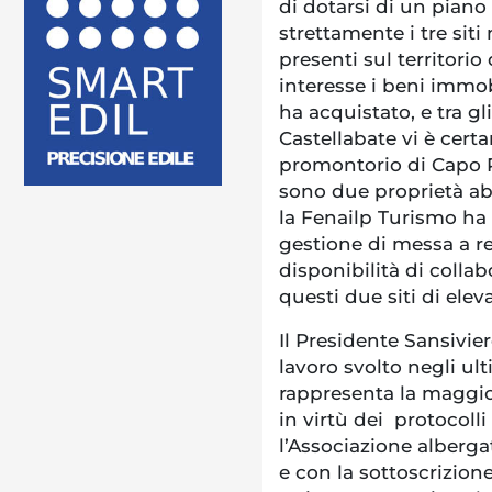
di dotarsi di un piano
strettamente i tre siti
presenti sul territorio
interesse i beni immob
ha acquistato, e tra gli
Castellabate vi è cert
promontorio di Capo P
sono due proprietà ab
la Fenailp Turismo ha
gestione di messa a r
disponibilità di colla
questi due siti di ele
Il Presidente Sansivier
lavoro svolto negli ul
rappresenta la maggior
in virtù dei protocoll
l’Associazione albergat
e con la sottoscrizio