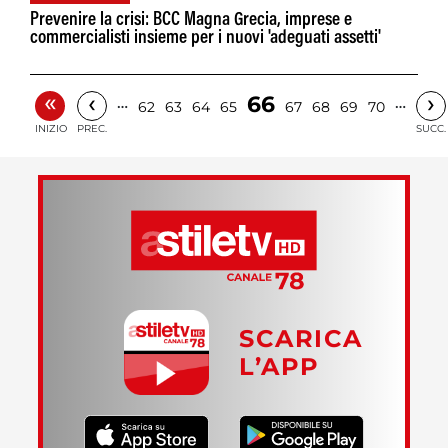
Prevenire la crisi: BCC Magna Grecia, imprese e
commercialisti insieme per i nuovi 'adeguati assetti'
«
‹
›
66
…
…
62
63
64
65
67
68
69
70
INIZIO
PREC.
SUCC.
SCARICA
L’APP