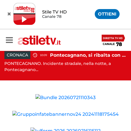
Stile TV HD
OTTIENI
Canale 78
, tenta di truffare anziana: 16enne denunciato dai carabinieri
Pontecagnano, si ribalta con l'auto alla rotatoria: giovane ferito
CRONACA
10:09
o
PONTECAGNANO. Incidente stradale, nella notte, a
C
Pontecagnano...
Ca