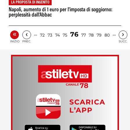
LA PROPOSTA DI INGENITO
Napoli, aumento di 1 euro per l'imposta di soggiorno:
perplessità dall'Abbac
«
‹
›
76
…
…
72
73
74
75
77
78
79
80
INIZIO
PREC.
SUCC.
SCARICA
L’APP