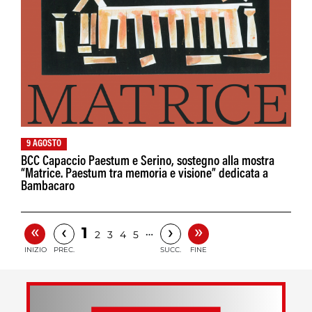
9 AGOSTO
BCC Capaccio Paestum e Serino, sostegno alla mostra
“Matrice. Paestum tra memoria e visione” dedicata a
Bambacaro
«
»
‹
›
1
…
2
3
4
5
INIZIO
PREC.
SUCC.
FINE