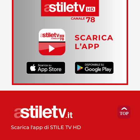
SCARICA
L’APP
Scarica l'app di STILE TV HD