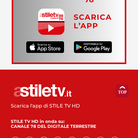
SCARICA
L’APP
Scarica l'app di STILE TV HD
STILE TV HD in onda su:
CANALE 78 DEL DIGITALE TERRESTRE