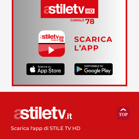
SCARICA
L’APP
Scarica l'app di STILE TV HD