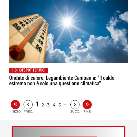
I 10 HOTSPOT TERMICI
Ondate di calore, Legambiente Campania: "Il caldo
estremo non è solo una questione climatica"
«
»
‹
›
1
…
2
3
4
5
INIZIO
PREC.
SUCC.
FINE