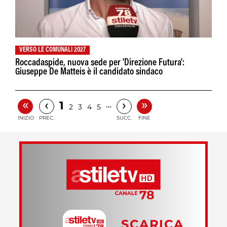
VERSO LE COMUNALI 2027
Roccadaspide, nuova sede per 'Direzione Futura':
Giuseppe De Matteis è il candidato sindaco
«
»
‹
›
1
…
2
3
4
5
INIZIO
PREC.
SUCC.
FINE
SCARICA