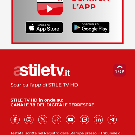
L’APP
Scarica l'app di STILE TV HD
STILE TV HD in onda su:
CANALE 78 DEL DIGITALE TERRESTRE
Testata iscritta nel Registro della Stampa presso il Tribunale di