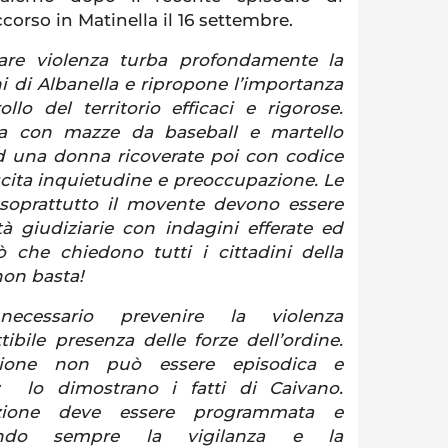
corso in Matinella il 16 settembre.
lare violenza turba profondamente la
ini di Albanella e ripropone l’importanza
llo del territorio efficaci e rigorose.
nta con mazze da baseball e martello
 una donna ricoverate poi con codice
scita inquietudine e preoccupazione. Le
 soprattutto il movente devono essere
tà giudiziarie con indagini efferate ed
ò che chiedono tutti i cittadini della
non basta!
ecessario prevenire la violenza
ibile presenza delle forze dell’ordine.
zione non può essere episodica e
 lo dimostrano i fatti di Caivano.
nzione deve essere programmata e
cando sempre la vigilanza e la