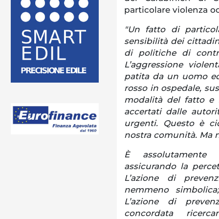
particolare violenza oc
"Un fatto di partico
sensibilità dei cittad
di politiche di contro
L’aggressione viole
patita da un uomo ed
rosso in ospedale, su
modalità del fatto e
accertati dalle autori
urgenti. Questo è ci
nostra comunità. Ma 
È assolutamente n
assicurando la percett
L’azione di preven
nemmeno simbolica;
L’azione di preve
concordata ricer