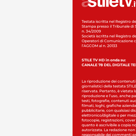
Testata iscritta nel Registro de
Stampa presso il Tribunale di 
n. 34/2009
Società iscritta nel Registro de
Operatori di Comunicazione c
l’AGCOM al n. 20133
STILE TV HD in onda su:
CANALE 78 DEL DIGITALE T
La riproduzione dei contenuti
giornalistici della testata STI
riservata. Pertanto, è vietata l
riproduzione e l’uso, anche par
testi, fotografie, contenuti au
filmati, loghi, grafiche aziendal
pubblicitarie, con qualsiasi di
elettronico/digitale o per mez
fotocopie, registrazioni, cover
quanto è ascrivibile a copia n
autorizzata. La redazione non
responsabile dei commenti pr