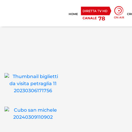
HOME
CR