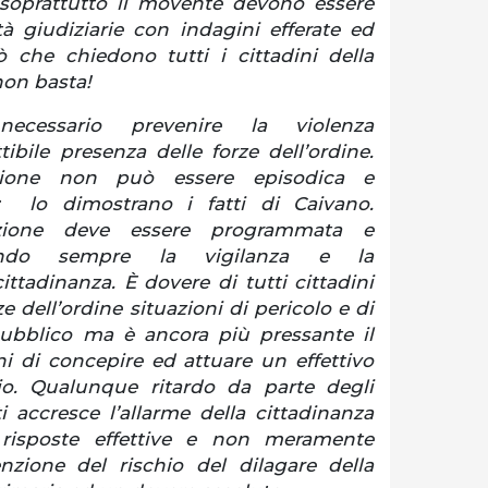
 soprattutto il movente devono essere
tà giudiziarie con indagini efferate ed
ò che chiedono tutti i cittadini della
non basta!
ecessario prevenire la violenza
ibile presenza delle forze dell’ordine.
zione non può essere episodica e
 lo dimostrano i fatti di Caivano.
nzione deve essere programmata e
cando sempre la vigilanza e la
ittadinanza. È dovere di tutti cittadini
e dell’ordine situazioni di pericolo e di
 pubblico ma è ancora più pressante il
ni di concepire ed attuare un effettivo
orio. Qualunque ritardo da parte degli
 accresce l’allarme della cittadinanza
risposte effettive e non meramente
nzione del rischio del dilagare della