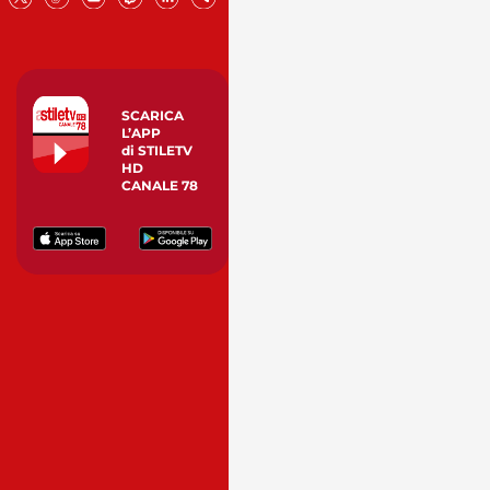
SCARICA
L’APP
di STILETV
HD
CANALE 78