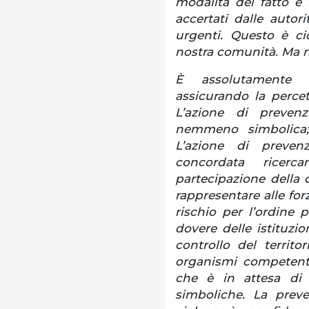
modalità del fatto e
accertati dalle autori
urgenti. Questo è ci
nostra comunità. Ma 
È assolutamente n
assicurando la percett
L’azione di preven
nemmeno simbolica;
L’azione di preve
concordata ricer
partecipazione della c
rappresentare alle forz
rischio per l’ordine
dovere delle istituzio
controllo del territ
organismi competenti
che è in attesa di 
simboliche. La preve