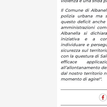
violenza è una sfida p
Il Comune di Albanel
polizia urbana ma s
questo deficit anche 
amministrazioni com
Albanella si dichia
iniziativa e a co
individuare e perseg
sicurezza sul territori
con la questura di Sal
efficace applica
all’allontanamento def
dal nostro territorio n
momento di agire!".