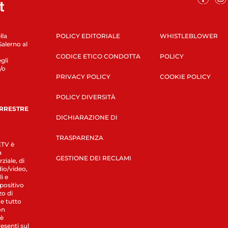
lla
POLICY EDITORIALE
WHISTLEBLOWER
Salerno al
CODICE ETICO CONDOTTA
POLICY
gli
/o
PRIVACY POLICY
COOKIE POLICY
POLICY DIVERSITÀ
ERRESTRE
DICHIARAZIONE DI
TRASPARENZA
LETV è
a
GESTIONE DEI RECLAMI
ziale, di
dio/video,
i e
spositivo
zo di
 e tutto
on
 è
esenti sul