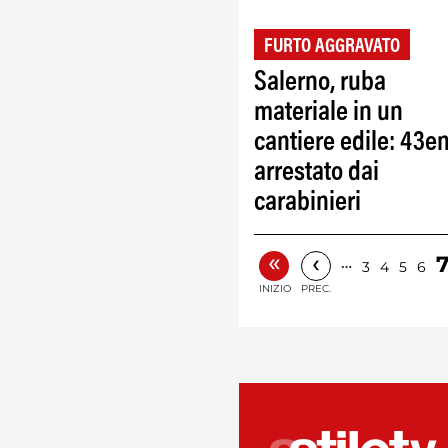
FURTO AGGRAVATO
Salerno, ruba
materiale in un
cantiere edile: 43e
arrestato dai
carabinieri
«
‹
…
3
4
5
6
INIZIO
PREC.