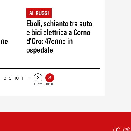
AL RUGGI
Eboli, schianto tra auto
e bici elettrica a Corno
nne
d'Oro: 47enne in
ospedale
»
›
7
…
8
9
10
11
SUCC.
FINE