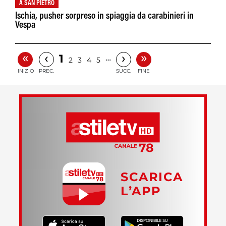
A SAN PIETRO
Ischia, pusher sorpreso in spiaggia da carabinieri in
Vespa
«
»
‹
›
1
…
2
3
4
5
INIZIO
PREC.
SUCC.
FINE
SCARICA
L’APP