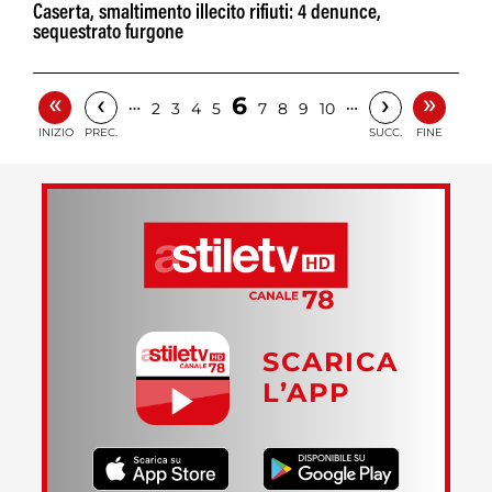
Caserta, smaltimento illecito rifiuti: 4 denunce,
sequestrato furgone
«
»
‹
›
6
…
…
2
3
4
5
7
8
9
10
INIZIO
PREC.
SUCC.
FINE
SCARICA
L’APP