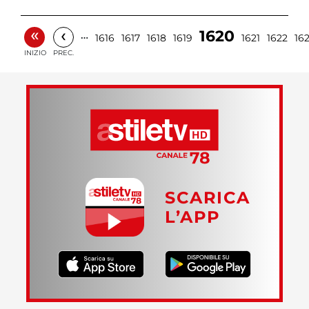
«
‹
1620
…
1616
1617
1618
1619
1621
1622
16
INIZIO
PREC.
SCARICA
L’APP