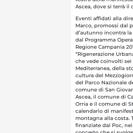
Ascea, dove si terrà il
Eventi affidati alla di
Marco, promossi dal p
d’autunno incontra la 
dal Programma Opera
Regione Campania 2014
“Rigenerazione Urbana,
che vede coinvolti sei
Mediterranea, della sto
cultura del Mezzogiorn
del Parco Nazionale del
comune di San Giovann
Ascea, il comune di C
Orria e il comune di St
calendario di manifesta
montagna alla costa. 
finanziate dal Poc, ne
concerto che si svolge