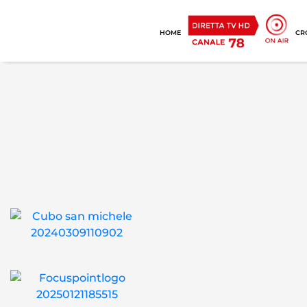
HOME
CR