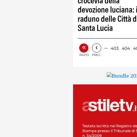
crocevia della
devozione luciana: i
raduno delle Città d
Santa Lucia
«
‹
…
403
404
4
INIZIO
PREC.
Testata iscritta nel Registro de
Stampa presso il Tribunale di 
n. 34/2009