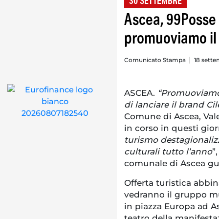
30 SETTEMBRE
Ascea, 99Posse i
promuoviamo il 
Comunicato Stampa
18 sette
ASCEA.
“Promuoviamo i
di lanciare il brand Ci
Comune di Ascea, Valen
in corso in questi gior
turismo destagionaliz
culturali tutto l’anno
”
comunale di Ascea gui
Offerta turistica abbi
vedranno il gruppo mu
in piazza Europa ad As
teatro della manifesta