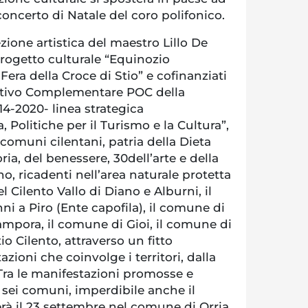
 concerto di Natale del coro polifonico.
rezione artistica del maestro Lillo De
rogetto culturale “Equinozio
Fera della Croce di Stio” e cofinanziati
tivo Complementare POC della
-2020- linea strategica
 Politiche per il Turismo e la Cultura”,
 comuni cilentani, patria della Dieta
ria, del benessere, 30dell’arte e della
o, ricadenti nell’area naturale protetta
 Cilento Vallo di Diano e Alburni, il
i a Piro (Ente capofila), il comune di
ampora, il comune di Gioi, il comune di
io Cilento, attraverso un fitto
zioni che coinvolge i territori, dalla
Tra le manifestazioni promosse e
i sei comuni, imperdibile anche il
rà il 23 settembre nel comune di Orria