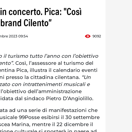
n concerto. Pica: "Così
brand Cilento”
mbre 2023 09:54
9092
l turismo tutto l’anno con l’obiettivo
lento”
. Così, l’assessore al turismo del
tina Pica, illustra il calendario eventi
ni presso la cittadina cilentana.
“Un
zato con intrattenimenti musicali e
, l’obiettivo dell’amministrazione
data dal sindaco Pietro D’Angiolillo.
nata ad una serie di manifestazioni che
sicale 99Posse esibirsi il 30 settembre
cea Marina, mentre il 22 dicembre il
zione culturale si sposterà in paese ad