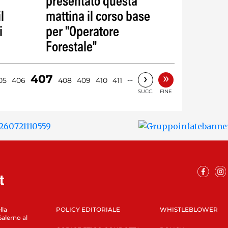
presentato questa
l
mattina il corso base
i
per "Operatore
Forestale"
»
›
407
…
05
406
408
409
410
411
SUCC.
FINE
lla
POLICY EDITORIALE
WHISTLEBLOWER
Salerno al