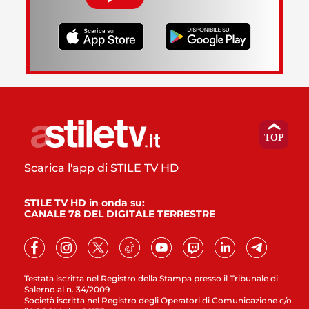
Scarica l'app di STILE TV HD
STILE TV HD in onda su:
CANALE 78 DEL DIGITALE TERRESTRE
Testata iscritta nel Registro della Stampa presso il Tribunale di
Salerno al n. 34/2009
Società iscritta nel Registro degli Operatori di Comunicazione c/o