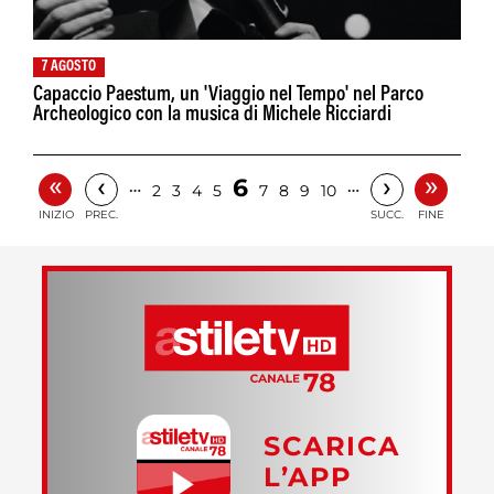
7 AGOSTO
Capaccio Paestum, un 'Viaggio nel Tempo' nel Parco
Archeologico con la musica di Michele Ricciardi
«
»
‹
›
6
…
…
2
3
4
5
7
8
9
10
INIZIO
PREC.
SUCC.
FINE
SCARICA
L’APP