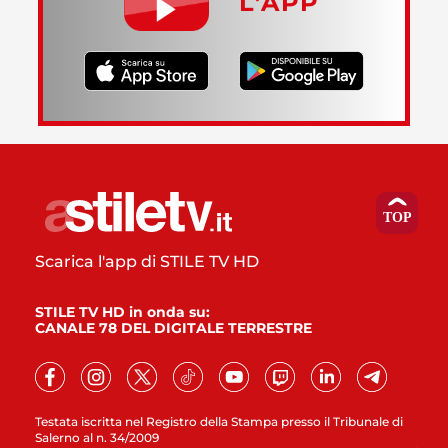
L’APP
Scarica l'app di STILE TV HD
STILE TV HD in onda su:
CANALE 78 DEL DIGITALE TERRESTRE
Testata iscritta nel Registro della Stampa presso il Tribunale di
Salerno al n. 34/2009