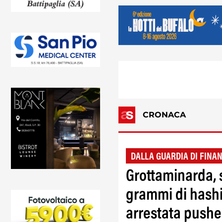
CRONACA
DALLA GUARDIA DI FINA
Grottaminarda, 
grammi di hashi
arrestata pushe