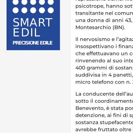
psicotrope, hanno sot
transitante nel comun
una donna di anni 43, 
Montesarchio (BN).
Il nervosismo e l’agit
insospettivano i finan
che effettuavano un co
rinvenendo al suo inter
400 grammi di sostanz
suddivisa in 4 panetti
micro telefono con n. 
La conducente dell’aut
sotto il coordinament
Benevento, è stata post
detenzione, ai fini di 
sostanza stupefacente
avrebbe fruttato oltre