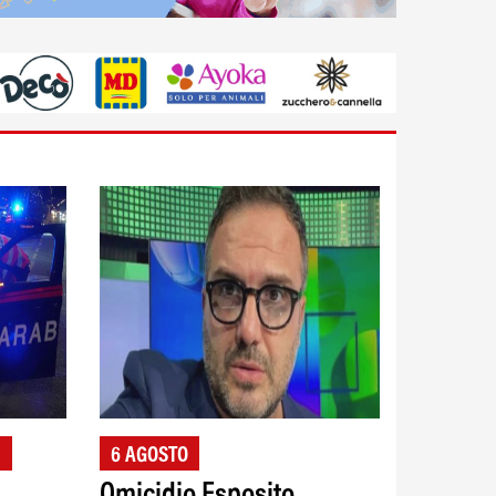
I
6 AGOSTO
Omicidio Esposito,