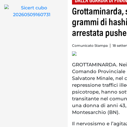
DALLA GUARDIA DI FINA
Grottaminarda, 
grammi di hashi
arrestata pushe
Comunicato Stampa
18 sette
GROTTAMINARDA. Nei gi
Comando Provinciale di
Salvatore Minale, nel 
repressione traffici il
psicotrope, hanno sot
transitante nel comun
una donna di anni 43, 
Montesarchio (BN).
Il nervosismo e l’agit