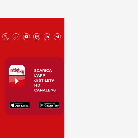
SCARICA
L’APP
di STILETV
HD
CANALE 78