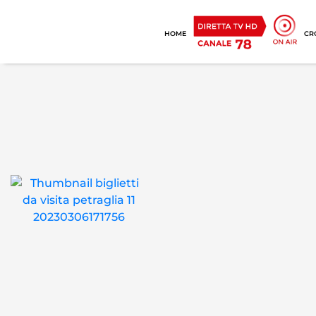
HOME
CR