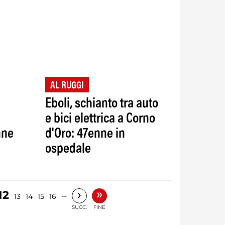
AL RUGGI
Eboli, schianto tra auto
e bici elettrica a Corno
nne
d'Oro: 47enne in
ospedale
»
›
12
…
13
14
15
16
SUCC.
FINE