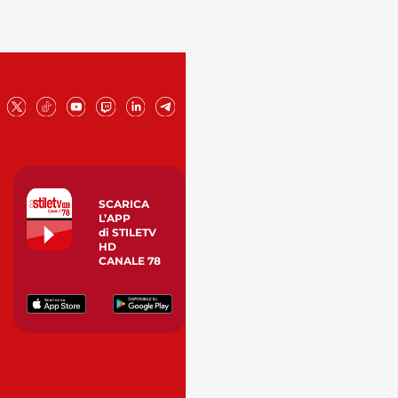
SCARICA
L’APP
di STILETV
HD
CANALE 78