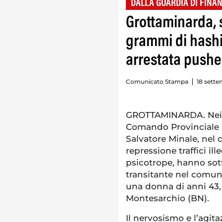
DALLA GUARDIA DI FINA
Grottaminarda, 
grammi di hashi
arrestata pushe
Comunicato Stampa
18 sette
GROTTAMINARDA. Nei gi
Comando Provinciale di
Salvatore Minale, nel 
repressione traffici il
psicotrope, hanno sot
transitante nel comun
una donna di anni 43, 
Montesarchio (BN).
Il nervosismo e l’agit