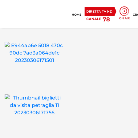
HOME
CR