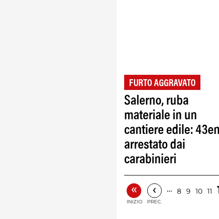
FURTO AGGRAVATO
Salerno, ruba
materiale in un
cantiere edile: 43e
arrestato dai
carabinieri
«
‹
…
8
9
10
11
INIZIO
PREC.