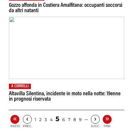
Gozzo affonda in Costiera Amalfitana: occupanti soccorsi
da altri natanti
A CERRELLI
Altavilla Silentina, incidente in moto nella notte: 19enne
in prognosi riservata
«
»
‹
›
5
…
1
2
3
4
6
7
8
9
INIZIO
PREC.
SUCC.
FINE