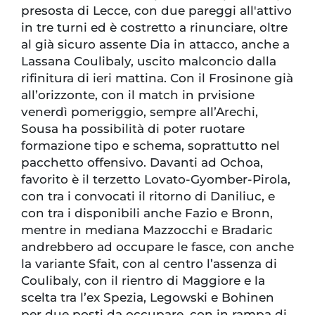
presosta di Lecce, con due pareggi all'attivo
in tre turni ed è costretto a rinunciare, oltre
al già sicuro assente Dia in attacco, anche a
Lassana Coulibaly, uscito malconcio dalla
rifinitura di ieri mattina. Con il Frosinone già
all’orizzonte, con il match in prvisione
venerdì pomeriggio, sempre all’Arechi,
Sousa ha possibilità di poter ruotare
formazione tipo e schema, soprattutto nel
pacchetto offensivo. Davanti ad Ochoa,
favorito è il terzetto Lovato-Gyomber-Pirola,
con tra i convocati il ritorno di Daniliuc, e
con tra i disponibili anche Fazio e Bronn,
mentre in mediana Mazzocchi e Bradaric
andrebbero ad occupare le fasce, con anche
la variante Sfait, con al centro l’assenza di
Coulibaly, con il rientro di Maggiore e la
scelta tra l’ex Spezia, Legowski e Bohinen
per due posti da occupare, con in rampa di