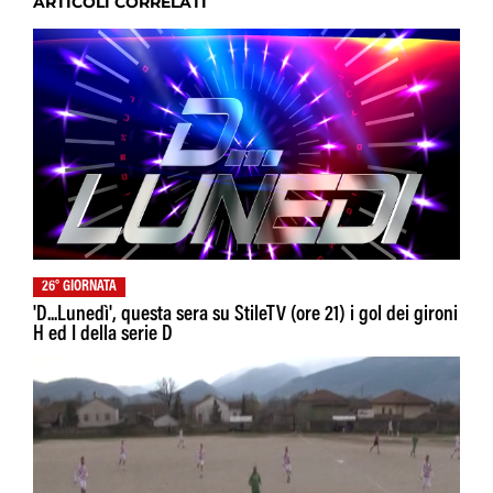
ARTICOLI CORRELATI
26° GIORNATA
'D...Lunedì', questa sera su StileTV (ore 21) i gol dei gironi
H ed I della serie D