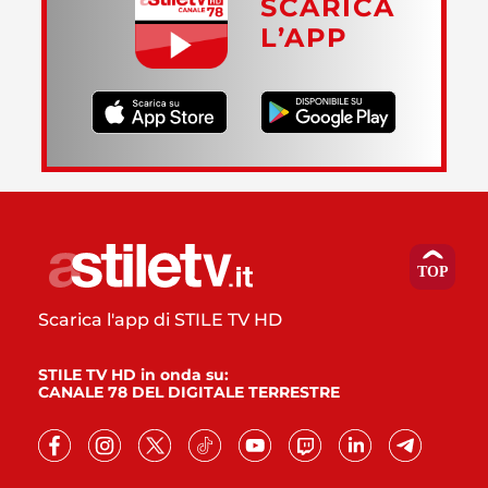
SCARICA
L’APP
Scarica l'app di STILE TV HD
STILE TV HD in onda su:
CANALE 78 DEL DIGITALE TERRESTRE