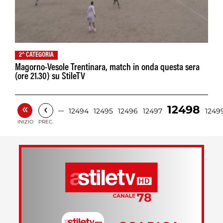
2^ CATEGORIA
Magorno-Vesole Trentinara, match in onda questa sera
(ore 21.30) su StileTV
«
‹
12498
…
12494
12495
12496
12497
1249
INIZIO
PREC.