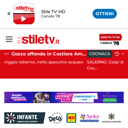
Stile TV HD
OTTIENI
Canale 78
Gozzo affonda in Costiera Amalfitana: occupanti soccorsi da altri natanti
CRONACA
16:43
o specchio acqueo
SALERNO. Colpi di pistola sono stati esplosi
Coc...