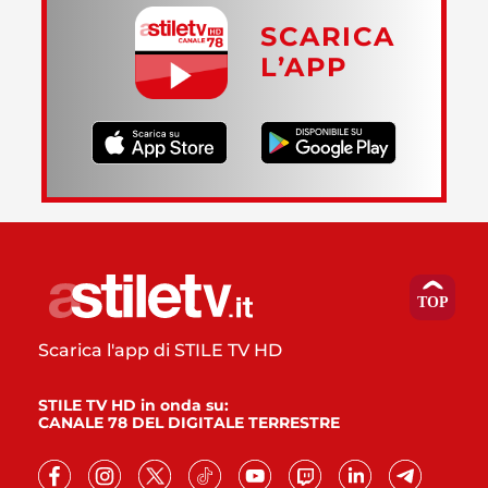
SCARICA
L’APP
Scarica l'app di STILE TV HD
STILE TV HD in onda su:
CANALE 78 DEL DIGITALE TERRESTRE