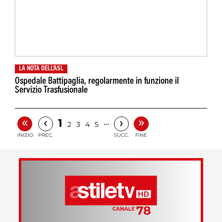
LA NOTA DELL'ASL
Ospedale Battipaglia, regolarmente in funzione il
Servizio Trasfusionale
«
»
‹
›
1
…
2
3
4
5
INIZIO
PREC.
SUCC.
FINE