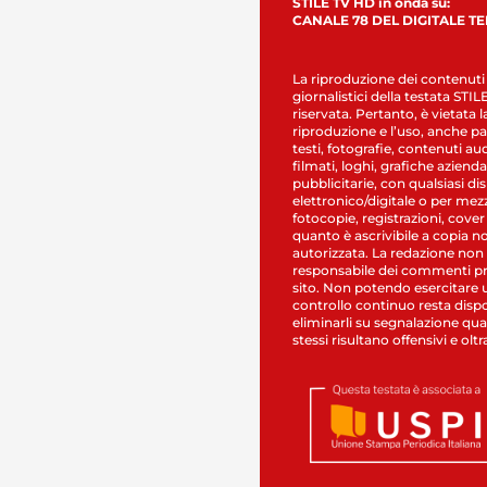
STILE TV HD in onda su:
CANALE 78 DEL DIGITALE T
La riproduzione dei contenuti
giornalistici della testata STI
riservata. Pertanto, è vietata l
riproduzione e l’uso, anche par
testi, fotografie, contenuti au
filmati, loghi, grafiche aziendal
pubblicitarie, con qualsiasi di
elettronico/digitale o per mez
fotocopie, registrazioni, cover
quanto è ascrivibile a copia n
autorizzata. La redazione non
responsabile dei commenti pr
sito. Non potendo esercitare 
controllo continuo resta dispo
eliminarli su segnalazione qual
stessi risultano offensivi e oltr