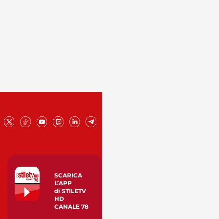
SCARICA
L’APP
di STILETV
HD
CANALE 78