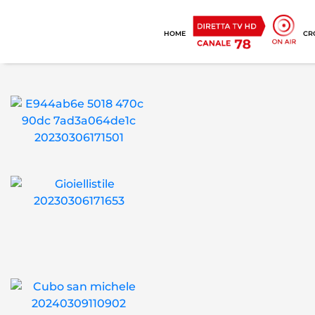
HOME
CR