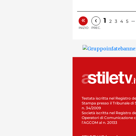
«
‹
1
…
2
3
4
5
INIZIO
PREC.
Testata iscritta nel Registro de
Stampa presso il Tribunale di 
n. 34/2009
Società iscritta nel Registro de
Operatori di Comunicazione c
l’AGCOM al n. 20133