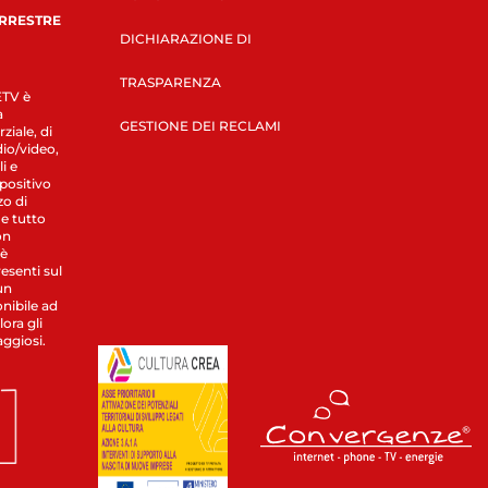
ERRESTRE
DICHIARAZIONE DI
TRASPARENZA
LETV è
a
GESTIONE DEI RECLAMI
ziale, di
dio/video,
i e
spositivo
zo di
 e tutto
on
 è
esenti sul
un
nibile ad
ora gli
aggiosi.