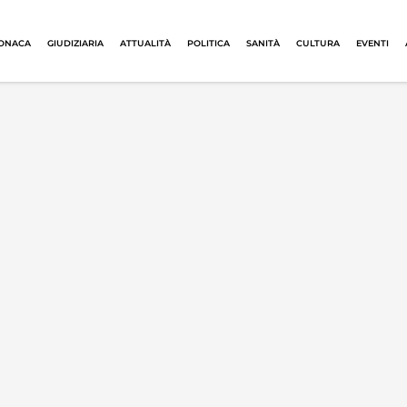
ONACA
GIUDIZIARIA
ATTUALITÀ
POLITICA
SANITÀ
CULTURA
EVENTI