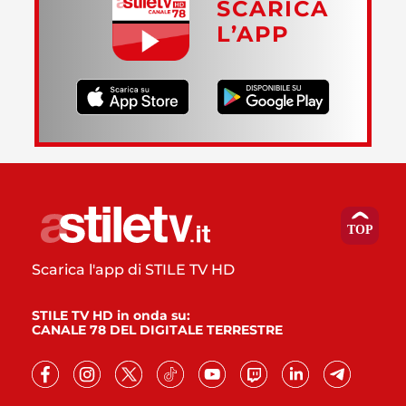
SCARICA
L’APP
Scarica l'app di STILE TV HD
STILE TV HD in onda su:
CANALE 78 DEL DIGITALE TERRESTRE