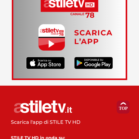
SCARICA
L’APP
Scarica l'app di STILE TV HD
STILE TV HD in onda su: