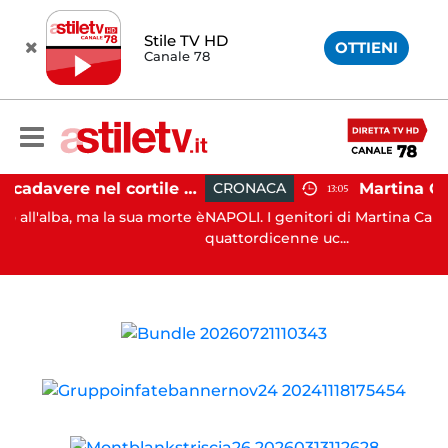
Stile TV HD
OTTIENI
Canale 78
Salerno, cadavere nel cortile di un palazzo: indaga la Polizia
CRONACA
13:05
, ma la sua morte è
NAPOLI. I genitori di Martina Carbonaro, la
quattordicenne uc...