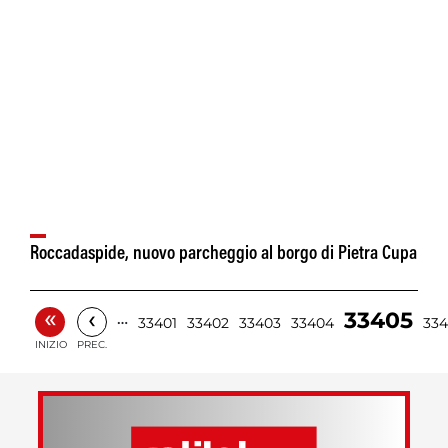
Roccadaspide, nuovo parcheggio al borgo di Pietra Cupa
«
‹
33405
…
33401
33402
33403
33404
33
INIZIO
PREC.