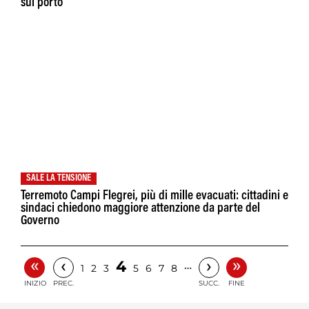
sul porto
SALE LA TENSIONE
Terremoto Campi Flegrei, più di mille evacuati: cittadini e
sindaci chiedono maggiore attenzione da parte del
Governo
«
»
‹
›
4
…
1
2
3
5
6
7
8
INIZIO
PREC.
SUCC.
FINE