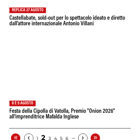
REPLICA 27 AGOSTO
Castellabate, sold-out per lo spettacolo ideato e diretto
dall'attore internazionale Antonio Villani
8 E 9 AGOSTO
Festa della Cipolla di Vatolla, Premio "Onion 2026"
all'imprenditrice Mafalda Inglese
«
»
‹
›
2
…
1
3
4
5
6