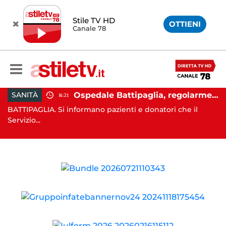
Stile TV HD
OTTIENI
Canale 78
rei, aumentano gli sfollati e infuria lo scontro politico
Ospedale Battipaglia, regolarmente in funzione il Servizio Trasfusionale
SANITÀ
14:21
7,
BATTIPAGLIA. Si informano pazienti e donatori che il
SA
Servizio...
e l