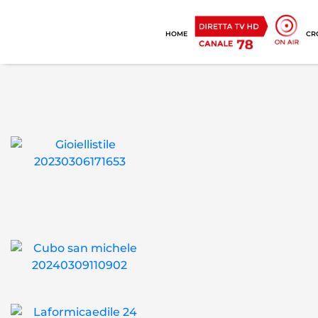
HOME
CR