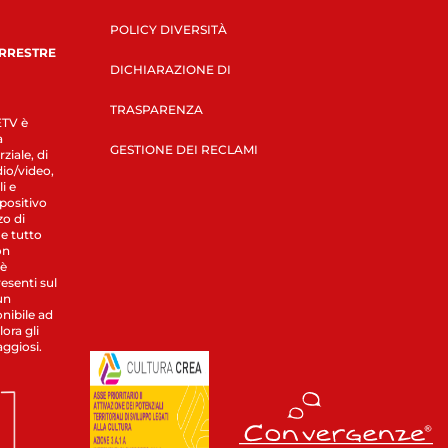
POLICY DIVERSITÀ
ERRESTRE
DICHIARAZIONE DI
TRASPARENZA
LETV è
a
GESTIONE DEI RECLAMI
ziale, di
dio/video,
i e
spositivo
zo di
 e tutto
on
 è
esenti sul
un
nibile ad
ora gli
aggiosi.