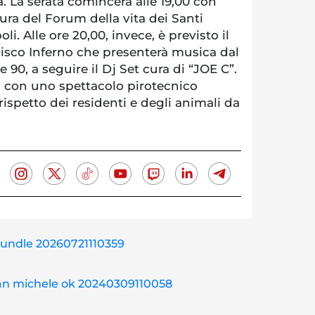
tà. La serata comincerà alle 19,00 con
ra del Forum della vita dei Santi
li. Alle ore 20,00, invece, è previsto il
isco Inferno che presenterà musica dal
e 90, a seguire il Dj Set cura di “JOE C”.
à con uno spettacolo pirotecnico
rispetto dei residenti e degli animali da