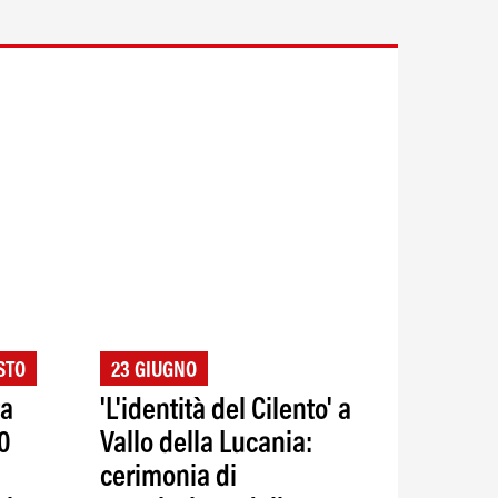
STO
23 GIUGNO
ta
'L'identità del Cilento' a
20
Vallo della Lucania:
cerimonia di