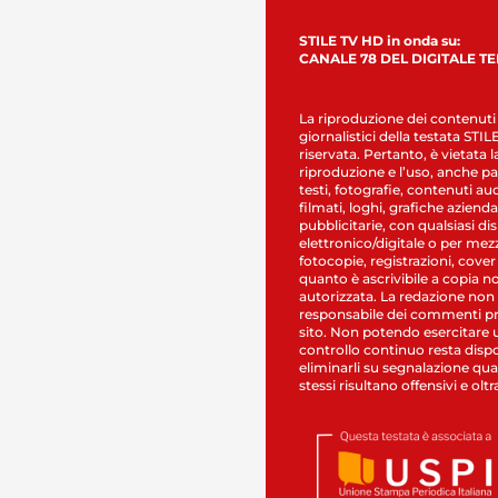
STILE TV HD in onda su:
CANALE 78 DEL DIGITALE T
La riproduzione dei contenuti
giornalistici della testata STI
riservata. Pertanto, è vietata l
riproduzione e l’uso, anche par
testi, fotografie, contenuti au
filmati, loghi, grafiche aziendal
pubblicitarie, con qualsiasi di
elettronico/digitale o per mez
fotocopie, registrazioni, cover
quanto è ascrivibile a copia n
autorizzata. La redazione non
responsabile dei commenti pr
sito. Non potendo esercitare 
controllo continuo resta dispo
eliminarli su segnalazione qual
stessi risultano offensivi e oltr