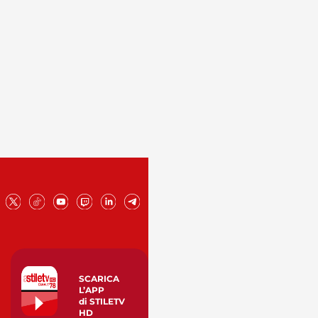
SCARICA
L’APP
di STILETV
HD