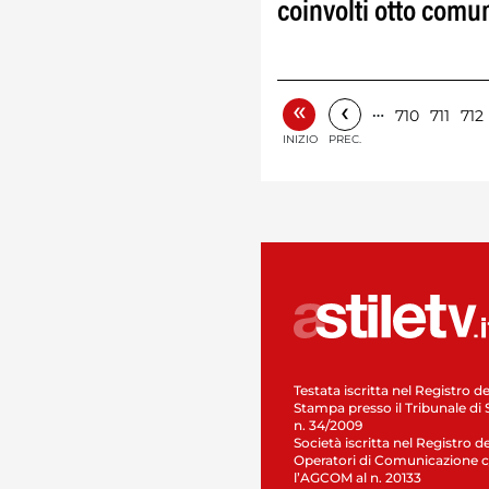
coinvolti otto comu
«
‹
…
710
711
712
INIZIO
PREC.
Testata iscritta nel Registro de
Stampa presso il Tribunale di 
n. 34/2009
Società iscritta nel Registro de
Operatori di Comunicazione c
l’AGCOM al n. 20133