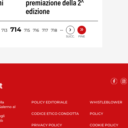
ni
premiazione della 2^
edizione
»
›
714
…
713
715
716
717
718
SUCC.
FINE
lla
POLICY EDITORIALE
WHISTLEBLOWER
Salerno al
CODICE ETICO CONDOTTA
POLICY
gli
/o
PRIVACY POLICY
COOKIE POLICY