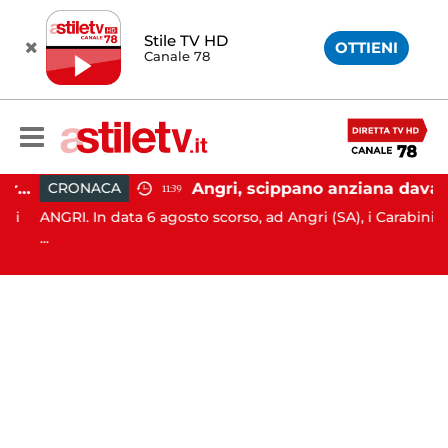
Stile TV HD
OTTIENI
Canale 78
Agropoli, botte a madre e sorella per ottenere denaro: 31enne in carcere
Angri, scippano anziana davanti ad un negozio: tre arresti
CRONACA
11:39
i
ANGRI. In data 6 agosto scorso, ad Angri (SA), i Carabinieri
...