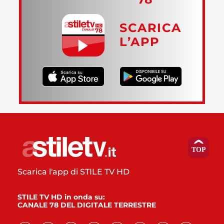
SCARICA
L’APP
Scarica l'app di STILE TV HD
STILE TV HD in onda su:
CANALE 78 DEL DIGITALE TERRESTRE